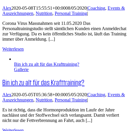
Alex
2020-05-08T15:55:51+00:00
08/05/2020
|
Coaching
,
Events &
Auszeichnungen
,
Nutrition
,
Personal Training
|
Corona Virus Massnahmen seit 11.05.2020 Das
Personaltrainingstudio stellt sämtlichen Kunden einen Anmeldechat
zur Verfügung. Da es kein öffentliches Studio ist, läuft das Training
immer über Anmeldung. [...]
Weiterlesen
Bin ich zu alt für das Krafttraining?
Gallerie
Bin ich zu alt für das Krafttraining?
Alex
2020-05-05T05:36:58+00:00
05/05/2020
|
Coaching
,
Events &
Auszeichnungen
,
Nutrition
,
Personal Training
|
Es ist richtig, dass die Hormonproduktion im Laufe der Jahre
nachlässt und der Stoffwechsel sich verlangsamt. Damit verliert
nicht nur die Fettverbrennung an Fahrt, auch [...]
Weiterlesen