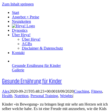
Zum Inhalt springen
Start
Angebot × Preise
Neuigkeiten
Dynostics
Über Heya!
Über Heya!
AGBs
Disclaimer & Datenschutz
Kontakt
Gesunde Ernährung für Kinder
Gallerie
Gesunde Ernährung für Kinder
Alex
2020-09-21T05:48:23+00:00
18/09/2020
|
Coaching
,
Fitness
,
Health
,
Nutrition
,
Personal Training
,
Weights
|
Kinder «in Bewegung» zu bringen liegt mir sehr am Herzen seit ich
selber welche habe. Es ist eine Freude mit anzusehen, wie die Kids