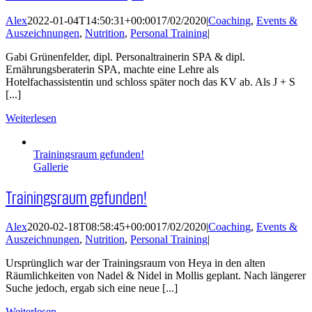
Alex
2022-01-04T14:50:31+00:00
17/02/2020
|
Coaching
,
Events &
Auszeichnungen
,
Nutrition
,
Personal Training
|
Gabi Grünenfelder, dipl. Personaltrainerin SPA & dipl.
Ernährungsberaterin SPA, machte eine Lehre als
Hotelfachassistentin und schloss später noch das KV ab. Als J + S
[...]
Weiterlesen
Trainingsraum gefunden!
Gallerie
Trainingsraum gefunden!
Alex
2020-02-18T08:58:45+00:00
17/02/2020
|
Coaching
,
Events &
Auszeichnungen
,
Nutrition
,
Personal Training
|
Ursprünglich war der Trainingsraum von Heya in den alten
Räumlichkeiten von Nadel & Nidel in Mollis geplant. Nach längerer
Suche jedoch, ergab sich eine neue [...]
Weiterlesen